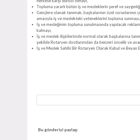
herkese karşı dürüst olmayı,
Topluma yararlı bütün iş ve mesleklerin şeref ve saygınlı
Gençlere olanak tanımak, başkalarının özel sorunlarını
amacıyla iş ve meslekteki yeteneklerini topluma sunmayı,
İş ve mesleğimin topluma sunulmasında yapılacak reklamlar
kalmayı,
İş ve meslek ilişkilerimde normal olarak başkalarına tan
şekilde Rotaryen dostlarımdan da benzeri öncelik ve ava
İş ve Meslek Sahibi Bir Rotaryen Olarak Kabul ve Beyan 
Bu gönderiyi paylaş: