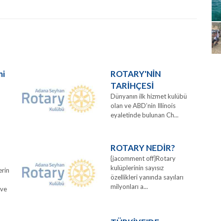
mi
ROTARY'NİN
TARİHÇESİ
Dünyanın ilk hizmet kulübü
olan ve ABD’nin Illinois
eyaletinde bulunan Ch...
ROTARY NEDİR?
{jacomment off}Rotary
kulüplerinin sayısız
erin
özellikleri yanında sayıları
milyonları a...
 ve