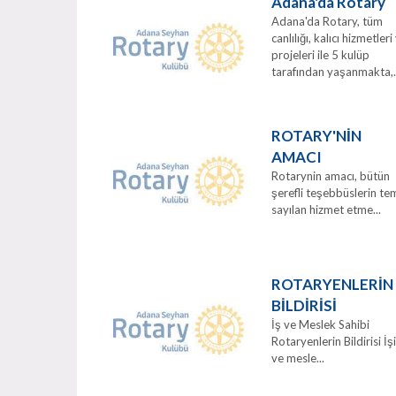
Adana'da Rotary
Adana'da Rotary, tüm
canlılığı, kalıcı hizmetleri
projeleri ile 5 kulüp
tarafından yaşanmakta,.
ROTARY'NİN
AMACI
Rotarynin amacı, bütün
şerefli teşebbüslerin te
sayılan hizmet etme...
ROTARYENLERİN
BİLDİRİSİ
İş ve Meslek Sahibi
Rotaryenlerin Bildirisi İ
ve mesle...