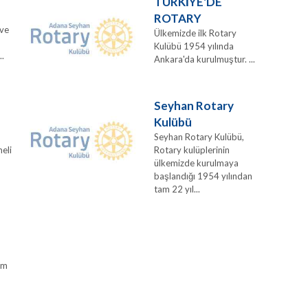
TÜRKİYE'DE
ROTARY
 ve
Ülkemizde ilk Rotary
Kulübü 1954 yılında
..
Ankara'da kurulmuştur. ...
Seyhan Rotary
Kulübü
Seyhan Rotary Kulübü,
meli
Rotary kulüplerinin
ülkemizde kurulmaya
başlandığı 1954 yılından
tam 22 yıl...
şim