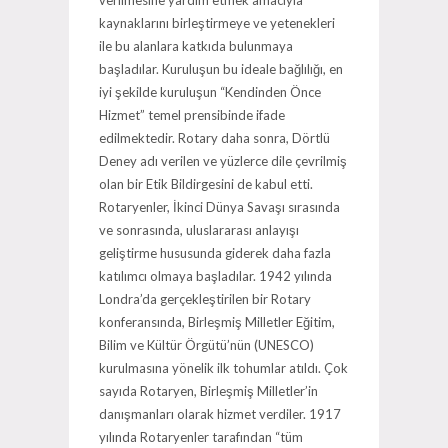
verilmesine yardım etmek amacıyla
kaynaklarını birleştirmeye ve yetenekleri
ile bu alanlara katkıda bulunmaya
başladılar. Kuruluşun bu ideale bağlılığı, en
iyi şekilde kuruluşun “Kendinden Önce
Hizmet” temel prensibinde ifade
edilmektedir. Rotary daha sonra, Dörtlü
Deney adı verilen ve yüzlerce dile çevrilmiş
olan bir Etik Bildirgesini de kabul etti.
Rotaryenler, İkinci Dünya Savaşı sırasında
ve sonrasında, uluslararası anlayışı
geliştirme hususunda giderek daha fazla
katılımcı olmaya başladılar. 1942 yılında
Londra’da gerçekleştirilen bir Rotary
konferansında, Birleşmiş Milletler Eğitim,
Bilim ve Kültür Örgütü’nün (UNESCO)
kurulmasına yönelik ilk tohumlar atıldı. Çok
sayıda Rotaryen, Birleşmiş Milletler’in
danışmanları olarak hizmet verdiler. 1917
yılında Rotaryenler tarafından “tüm